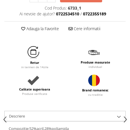
Cod Produs:
6733_1
Ai nevoie de ajutor?
0722534510
/
0722355189
Adauga la Favorite
Cere informatii
Produse masurate
Retur
individual
in termen de 14zile
Calitate superioara
Brand romanesc
Produse verificate
cu traditie
Descriere
Compozitie:52%acril,28%poliamida