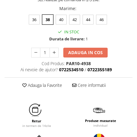
Marime
:
36
38
40
42
44
46
IN STOC
Durata de livrare:
1
ADAUGA IN COS
Cod Produs:
PAR10-4938
Ai nevoie de ajutor?
0722534510
/
0722355189
Adauga la Favorite
Cere informatii
Produse masurate
Retur
individual
in termen de 14zile