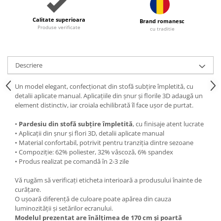
Calitate superioara
Brand romanesc
Produse verificate
cu traditie
Descriere
Un model elegant, confecționat din stofă subțire împletită, cu
detalii aplicate manual. Aplicațiile din șnur și florile 3D adaugă un
element distinctiv, iar croiala echilibrată îl face ușor de purtat.
•
Pardesiu din stofă subțire împletită
, cu finisaje atent lucrate
• Aplicații din șnur și flori 3D, detalii aplicate manual
• Material confortabil, potrivit pentru tranziția dintre sezoane
• Compoziție: 62% poliester, 32% vâscoză, 6% spandex
• Produs realizat pe comandă în 2-3 zile
Vă rugăm să verificați eticheta interioară a produsului înainte de
curățare.
O ușoară diferență de culoare poate apărea din cauza
luminozității și setărilor ecranului.
Modelul prezentat are înălțimea de 170 cm și poartă