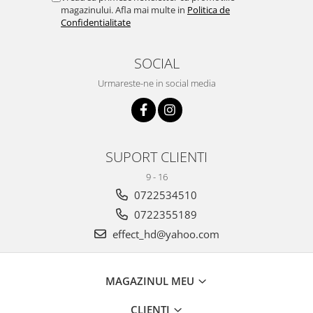
magazinului. Afla mai multe in
Politica de
Confidentialitate
SOCIAL
Urmareste-ne in social media
SUPORT CLIENTI
9 - 16
0722534510
0722355189
effect_hd@yahoo.com
MAGAZINUL MEU
CLIENTI