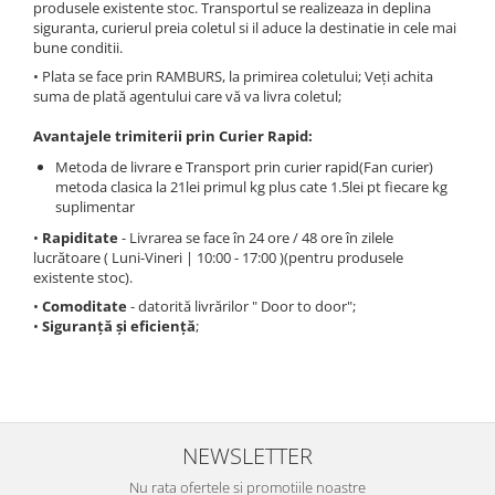
produsele existente stoc. Transportul se realizeaza in deplina
siguranta, curierul preia coletul si il aduce la destinatie in cele mai
bune conditii.
• Plata se face prin RAMBURS, la primirea coletului; Veţi achita
suma de plată agentului care vă va livra coletul;
Avantajele trimiterii prin Curier Rapid:
Metoda de livrare e Transport prin curier rapid(Fan curier)
metoda clasica la 21lei primul kg plus cate 1.5lei pt fiecare kg
suplimentar
•
Rapiditate
- Livrarea se face în 24 ore / 48 ore în zilele
lucrătoare ( Luni-Vineri | 10:00 - 17:00 )(pentru produsele
existente stoc).
•
Comoditate
- datorită livrărilor " Door to door";
•
Siguranţă şi eficienţă
;
NEWSLETTER
Nu rata ofertele si promotiile noastre