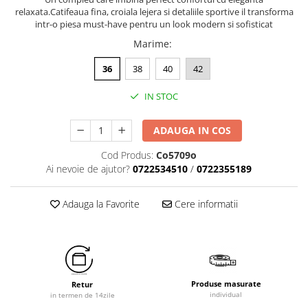
relaxata.Catifeaua fina, croiala lejera si detaliile sportive il transforma
intr-o piesa must-have pentru un look modern si sofisticat
Marime
:
36
38
40
42
IN STOC
ADAUGA IN COS
Cod Produs:
Co5709o
Ai nevoie de ajutor?
0722534510
/
0722355189
Adauga la Favorite
Cere informatii
Produse masurate
Retur
individual
in termen de 14zile