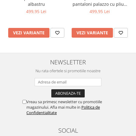
albastru
pantaloni palazzo cu pliuri
si bluza asimetrica cu
499,95 Lei
499,95 Lei
nasturi la spate
VEZI VARIANTE
VEZI VARIANTE
NEWSLETTER
Nu rata ofertele si promotiile noastre
Vreau sa primesc newsletter cu promotiile
magazinului. Afla mai multe in
Politica de
Confidentialitate
SOCIAL