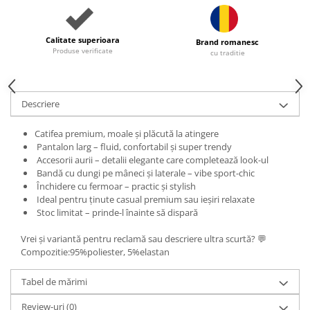
Calitate superioara
Brand romanesc
Produse verificate
cu traditie
Descriere
Catifea premium, moale și plăcută la atingere
Pantalon larg – fluid, confortabil și super trendy
Accesorii aurii – detalii elegante care completează look-ul
Bandă cu dungi pe mâneci și laterale – vibe sport-chic
Închidere cu fermoar – practic și stylish
Ideal pentru ținute casual premium sau ieșiri relaxate
Stoc limitat – prinde-l înainte să dispară
Vrei și variantă pentru reclamă sau descriere ultra scurtă? 💬
Compozitie:95%poliester, 5%elastan
Tabel de mărimi
Review-uri
(0)