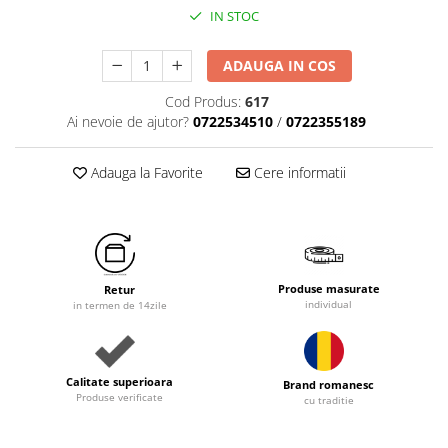
IN STOC
ADAUGA IN COS
Cod Produs:
617
Ai nevoie de ajutor?
0722534510
/
0722355189
Adauga la Favorite
Cere informatii
Produse masurate
Retur
individual
in termen de 14zile
Calitate superioara
Brand romanesc
Produse verificate
cu traditie