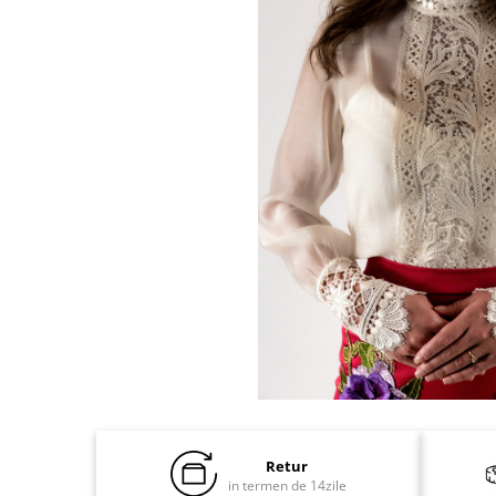
Distribuie
pe
Facebook
Retur
in termen de 14zile