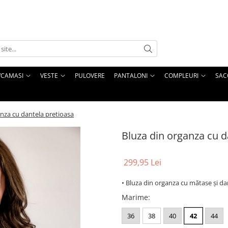
/CAMASI
VESTE
PULOVERE
PANTALONI
COMPLEURI
SAC
anza cu dantela pretioasa
Bluza din organza cu d
299,95 Lei
• Bluza din organza cu mătase și da
Marime
:
36
38
40
42
44