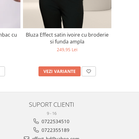
mbac cu
Bluza Eff
Bluza Effect satin ivoire cu broderie
si funda ampla
249,95 Lei
V
VEZI VARIANTE
SUPORT CLIENTI
9 - 16
0722534510
0722355189
effect_hd@yahoo.com