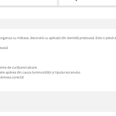
organza cu mătase, decorată cu aplicații din dantelă prețioasă. Este o pies
țioasă
ainte de curățare/calcare.
e apărea din cauza luminozității și tipului ecranului.
mărimea corectă!