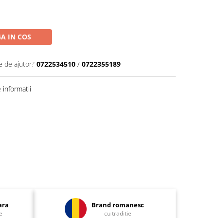
A IN COS
e de ajutor?
0722534510
/
0722355189
informatii
ara
Brand romanesc
e
cu traditie