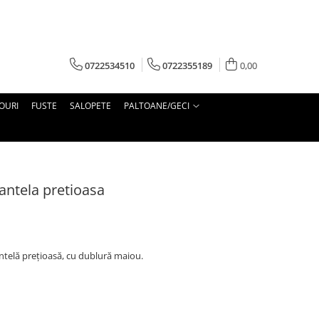
0722534510
0722355189
0,00
OURI
FUSTE
SALOPETE
PALTOANE/GECI
antela pretioasa
ntelă prețioasă, cu dublură maiou.