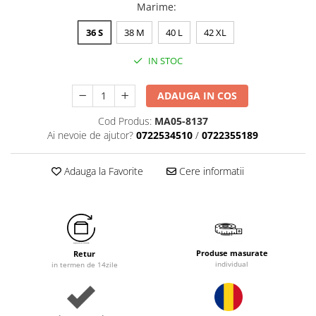
Marime
:
36 S
38 M
40 L
42 XL
IN STOC
ADAUGA IN COS
Cod Produs:
MA05-8137
Ai nevoie de ajutor?
0722534510
/
0722355189
Adauga la Favorite
Cere informatii
Produse masurate
Retur
individual
in termen de 14zile