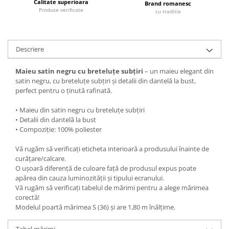
Calitate superioara
Brand romanesc
Produse verificate
cu traditie
Descriere
Maieu satin negru cu breteluțe subțiri
– un maieu elegant din
satin negru, cu breteluțe subțiri și detalii din dantelă la bust,
perfect pentru o ținută rafinată.
• Maieu din satin negru cu breteluțe subțiri
• Detalii din dantelă la bust
• Compoziție: 100% poliester
Vă rugăm să verificați eticheta interioară a produsului înainte de
curățare/calcare.
O ușoară diferență de culoare față de produsul expus poate
apărea din cauza luminozității și tipului ecranului.
Vă rugăm să verificați tabelul de mărimi pentru a alege mărimea
corectă!
Modelul poartă mărimea S (36) și are 1,80 m înălțime.