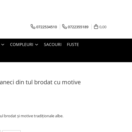
0722534510
0722355189
0,00
COMPLEURI
SACOURI
FUSTE
maneci din tul brodat cu motive
tul brodat și motive tradiționale albe.