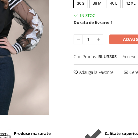
36 S
38 M
40 L
42 XL
IN STOC
Durata de livrare:
1
ADAUG
Cod Produs:
BLU330S
Ai nevoi
Adauga la Favorite
Cere 
Produse masurate
Calitate superio