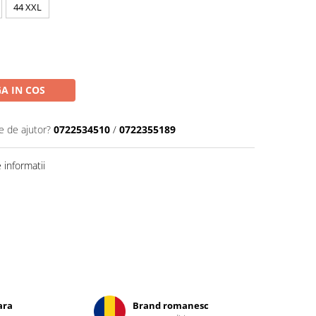
44 XXL
A IN COS
e de ajutor?
0722534510
/
0722355189
informatii
ara
Brand romanesc