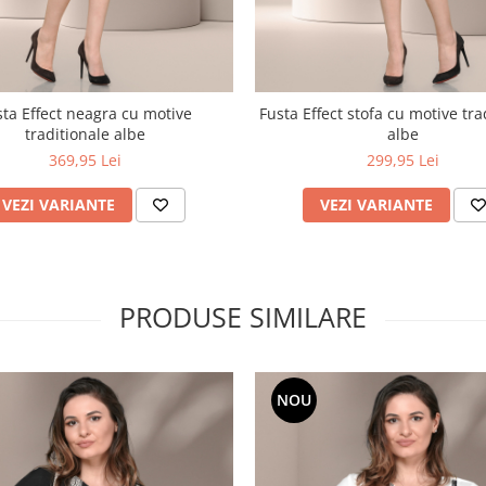
sta Effect neagra cu motive
Fusta Effect stofa cu motive tra
traditionale albe
albe
369,95 Lei
299,95 Lei
VEZI VARIANTE
VEZI VARIANTE
PRODUSE SIMILARE
NOU