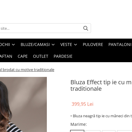
OCHII
BLUZE/CAMASI
VESTE
PULOVERE
PANTALONI
AFTAN
CAPE
OUTLET
PARDESIE
tul brodat cu motive traditionale
Bluza Effect tip ie cu 
traditionale
399,95 Lei
• Bluza neagră tip ie cu mâneci din 
Marime
: