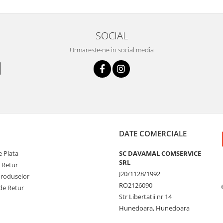
SOCIAL
Urmareste-ne in social media
DATE COMERCIALE
 Plata
SC DAVAMAL COMSERVICE
SRL
e Retur
J20/1128/1992
Produselor
RO2126090
de Retur
Str Libertatii nr 14
Hunedoara, Hunedoara