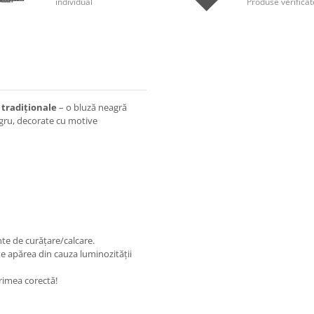
individual
Produse verificat
 tradiționale
– o bluză neagră
negru, decorate cu motive
nte de curățare/calcare.
e apărea din cauza luminozității
rimea corectă!