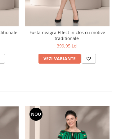
ditionale
Fusta neagra Effect in clos cu motive
Fusta Effe
traditionale
399,95 Lei
VEZI VARIANTE
V
NOU