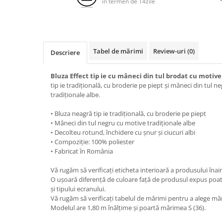
in termen de 14zile
Tabel de mărimi
Review-uri
(0)
Descriere
Bluza Effect tip ie cu mâneci din tul brodat cu motive
tip ie tradițională, cu broderie pe piept și mâneci din tul 
tradiționale albe.
• Bluza neagră tip ie tradițională, cu broderie pe piept
• Mâneci din tul negru cu motive tradiționale albe
• Decolteu rotund, închidere cu șnur și ciucuri albi
• Compoziție: 100% poliester
• Fabricat în România
Vă rugăm să verificați eticheta interioară a produsului înai
O ușoară diferență de culoare față de produsul expus poat
și tipului ecranului.
Vă rugăm să verificați tabelul de mărimi pentru a alege mă
Modelul are 1,80 m înălțime și poartă mărimea S (36).