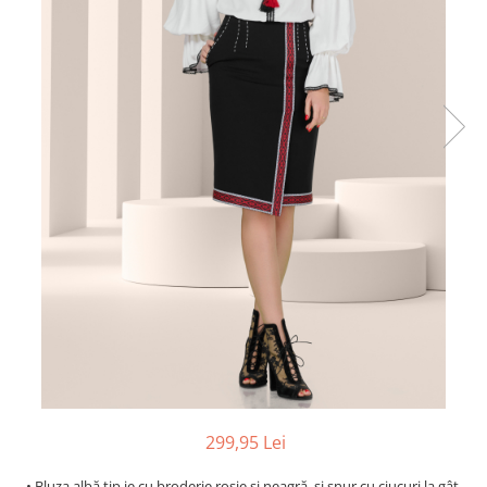
299,95 Lei
• Bluza albă tip ie cu broderie roșie și neagră, și șnur cu ciucuri la gât.