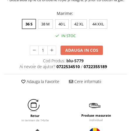
Marime
:
36 S
38 M
40 L
42 XL
44 XXL
IN STOC
ADAUGA IN COS
Cod Produs:
blu-5779
Ai nevoie de ajutor?
0722534510
/
0722355189
Adauga la Favorite
Cere informatii
Produse masurate
Retur
individual
in termen de 14zile