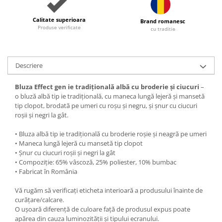
Calitate superioara
Brand romanesc
Produse verificate
cu traditie
Descriere
Bluza Effect gen ie tradițională albă cu broderie și ciucuri
–
o bluză albă tip ie tradițională, cu maneca lungă lejeră și mansetă
tip clopot, brodată pe umeri cu roșu și negru, și șnur cu ciucuri
roșii și negri la gât.
• Bluza albă tip ie tradițională cu broderie roșie și neagră pe umeri
• Maneca lungă lejeră cu mansetă tip clopot
• Șnur cu ciucuri roșii și negri la gât
• Compoziție: 65% vâscoză, 25% poliester, 10% bumbac
• Fabricat în România
Vă rugăm să verificați eticheta interioară a produsului înainte de
curățare/calcare.
O ușoară diferență de culoare față de produsul expus poate
apărea din cauza luminozității și tipului ecranului.