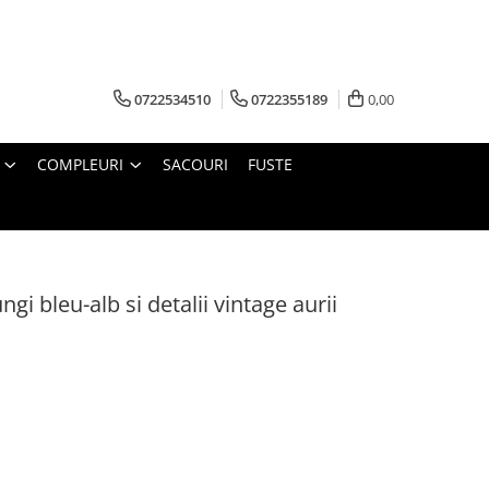
0722534510
0722355189
0,00
COMPLEURI
SACOURI
FUSTE
i bleu-alb si detalii vintage aurii