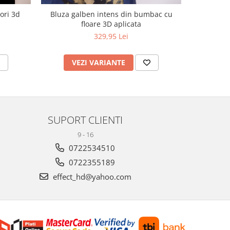
ori 3d
Bluza galben intens din bumbac cu
Bluza Effe
floare 3D aplicata
mane
329,95 Lei
VEZI VARIANTE
V
SUPORT CLIENTI
9 - 16
0722534510
0722355189
effect_hd@yahoo.com