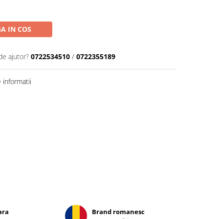
A IN COS
de ajutor?
0722534510
/
0722355189
informatii
ara
Brand romanesc