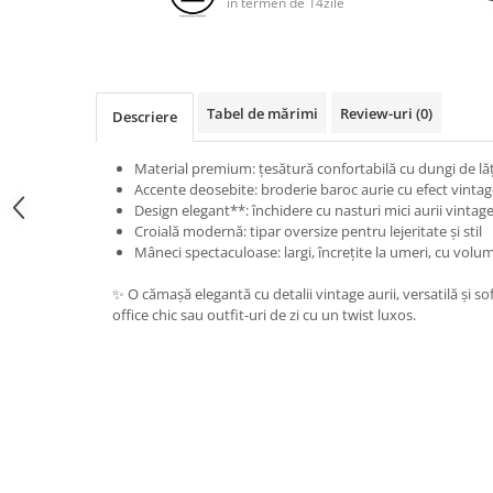
in termen de 14zile
Tabel de mărimi
Review-uri
(0)
Descriere
Material premium: țesătură confortabilă cu dungi de l
Accente deosebite: broderie baroc aurie cu efect vintag
Design elegant**: închidere cu nasturi mici aurii vintag
Croială modernă: tipar oversize pentru lejeritate și stil
Mâneci spectaculoase: largi, încrețite la umeri, cu volu
✨ O cămașă elegantă cu detalii vintage aurii, versatilă și so
office chic sau outfit-uri de zi cu un twist luxos.