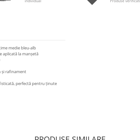
individual
Produse verificat
ățime medie bleu-alb
e aplicată la manșetă
e
m și rafinament
fisticată, perfectă pentru ținute
PRODUSE SIMILARE