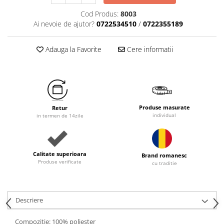
Cod Produs:
8003
Ai nevoie de ajutor?
0722534510
/
0722355189
Adauga la Favorite
Cere informatii
Produse masurate
Retur
individual
in termen de 14zile
Calitate superioara
Brand romanesc
Produse verificate
cu traditie
Descriere
Compozitie: 100% poliester